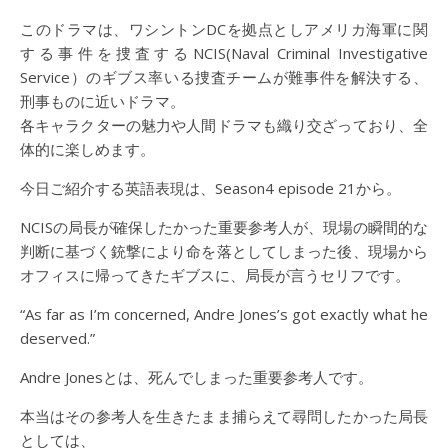
このドラマは、ワシントンDCを拠点としアメリカ海軍に関
する事件を捜査するNCIS(Naval Criminal Investigative
Service）のギブス率いる捜査チームが難事件を解決する、
刑事ものに近いドラマ。
各キャラクターの魅力や人間ドラマも織り交ざっており、全
体的に楽しめます。
今日ご紹介する英語表現は、Season4 episode 21から。
NCISの局長が確保したかった重要参考人が、現場の瞬間的な
判断に基づく銃撃により命を落としてしまった後、現場から
オフィスに帰ってきたギブスに、局長が言うセリフです。
“As far as I’m concerned, Andre Jones’s got exactly what he
deserved.”
Andre Jonesとは、死んでしまった重要参考人です。
本当はその参考人を生きたまま捕らえて尋問したかった局長
としては、